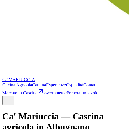
Ca'
MARIUCCIA
Cucina Agricola
Cantina
Esperienze
Ospitalità
Contatti
Mercato in Cascina
e-commerce
Prenota un tavolo
Ca' Mariuccia — Cascina
agricola in Albugnano,