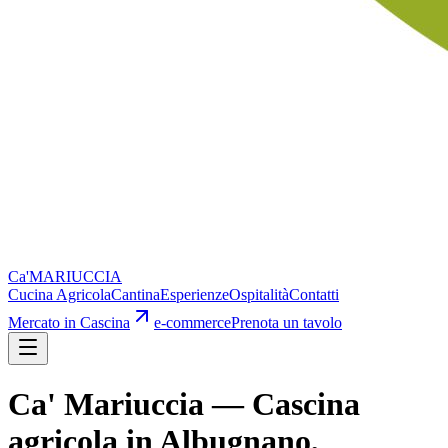
Ca'
MARIUCCIA
Cucina Agricola
Cantina
Esperienze
Ospitalità
Contatti
Mercato in Cascina
e-commerce
Prenota un tavolo
Ca' Mariuccia — Cascina
agricola in Albugnano,