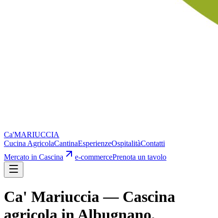
Ca'
MARIUCCIA
Cucina Agricola
Cantina
Esperienze
Ospitalità
Contatti
Mercato in Cascina
e-commerce
Prenota un tavolo
Ca' Mariuccia — Cascina
agricola in Albugnano,